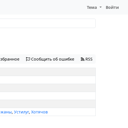
Тема
Войти
избранное
Сообщить об ошибке
RSS
ожаны
,
Устилуг
,
Хотячов