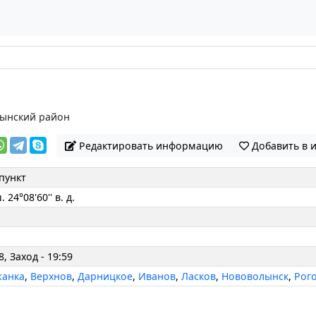
ынский район
Редактировать информацию
Добавить в 
пункт
. 24°08'60'' в. д.
8, Заход - 19:59
жанка
,
Верхнов
,
Дарницкое
,
Иванов
,
Ласков
,
Нововолынск
,
Рог