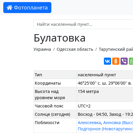
Фотопланета
Булатовка
Украина
Одесская область
Тарутинский ра
Тип
населенный пункт
Координаты
46°25'00'' с. ш. 29°06'00'' в.
Высота над
154 метра
уровнем моря
Часовой пояс
UTC+2
Солнце (сегодня)
Восход - 04:50, Заход - 19:
Поблизости
Алексеевка
,
Анновка (Выс
Подгорное (Новотарутинс