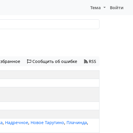
Тема
Войти
избранное
Сообщить об ошибке
RSS
ка
,
Надречное
,
Новое Тарутино
,
Плачинда
,