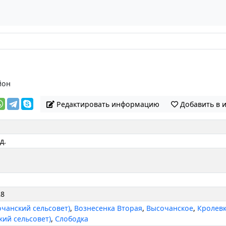
йон
Редактировать информацию
Добавить в 
 д.
28
очанский сельсовет)
,
Вознесенка Вторая
,
Высочанское
,
Кролев
кий сельсовет)
,
Слободка