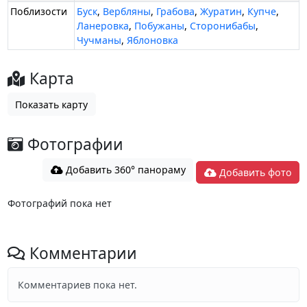
Поблизости
Буск
,
Вербляны
,
Грабова
,
Журатин
,
Купче
,
Ланеровка
,
Побужаны
,
Сторонибабы
,
Чучманы
,
Яблоновка
Карта
Показать карту
Фотографии
Добавить 360° панораму
Добавить фото
Фотографий пока нет
Комментарии
Комментариев пока нет.