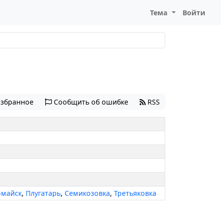
Тема
Войти
избранное
Сообщить об ошибке
RSS
омайск
,
Плугатарь
,
Семикозовка
,
Третьяковка