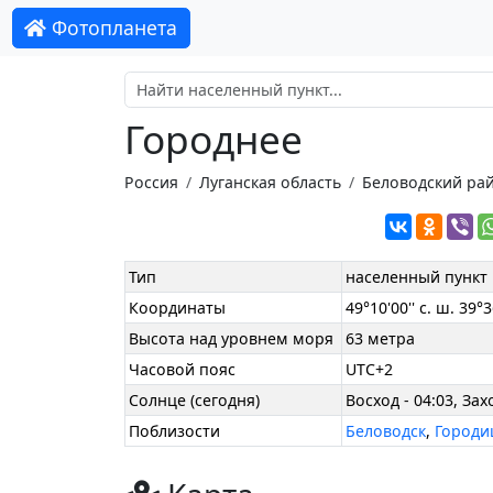
Фотопланета
Городнее
Россия
Луганская область
Беловодский ра
Тип
населенный пункт
Координаты
49°10'00'' с. ш. 39°36
Высота над уровнем моря
63 метра
Часовой пояс
UTC+2
Солнце (сегодня)
Восход - 04:03, Зах
Поблизости
Беловодск
,
Город