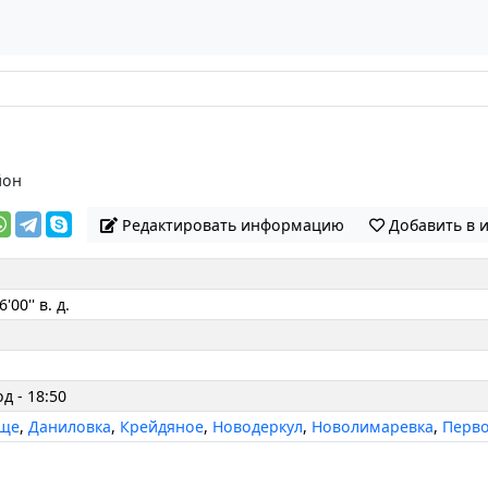
йон
Редактировать информацию
Добавить в 
'00'' в. д.
од - 18:50
ище
,
Даниловка
,
Крейдяное
,
Новодеркул
,
Новолимаревка
,
Перв