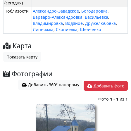
(сегодня)
Поблизости
Александро-Завадское
,
Богодаровка
,
Варваро-Александровка
,
Васильевка
,
Владимировка
,
Водяное
,
Дружелюбовка
,
Липняжка
,
Скопиевка
,
Шевченко
Карта
Показать карту
Фотографии
Добавить 360° панораму
Добавить фото
Фото
1
-
1
из
1