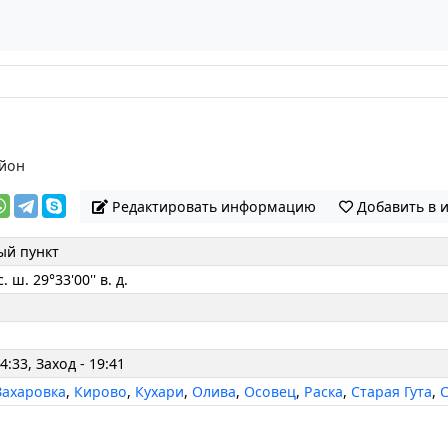
йон
Редактировать информацию
Добавить в 
ый пункт
с. ш. 29°33'00'' в. д.
а
4:33, Заход - 19:41
Захаровка
,
Кирово
,
Кухари
,
Олива
,
Осовец
,
Раска
,
Старая Гута
,
С