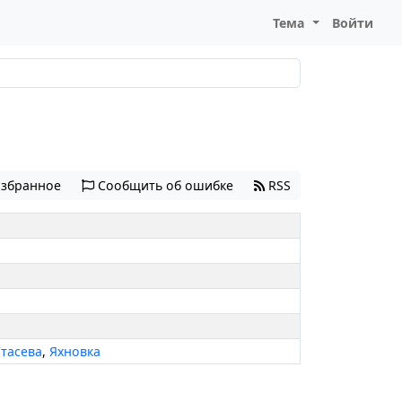
Тема
Войти
избранное
Сообщить об ошибке
RSS
тасева
,
Яхновка