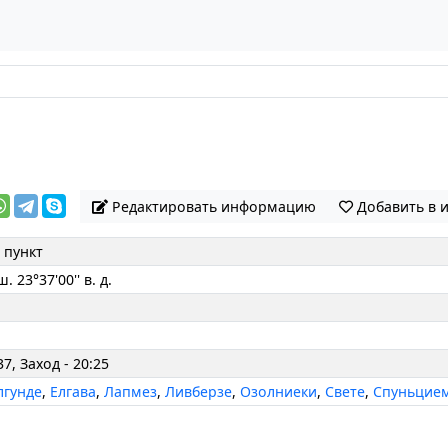
Редактировать информацию
Добавить в 
 пункт
ш. 23°37'00'' в. д.
37, Заход - 20:25
лгунде
,
Елгава
,
Лапмез
,
Ливберзе
,
Озолниеки
,
Свете
,
Спуньцие