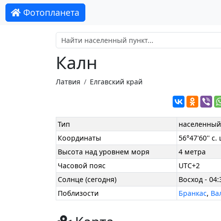
Фотопланета
Калн
Латвия
Елгавский край
Тип
населенный
Координаты
56°47'60'' с. 
Высота над уровнем моря
4 метра
Часовой пояс
UTC+2
Солнце (сегодня)
Восход - 04:
Поблизости
Бранкас
,
Ва