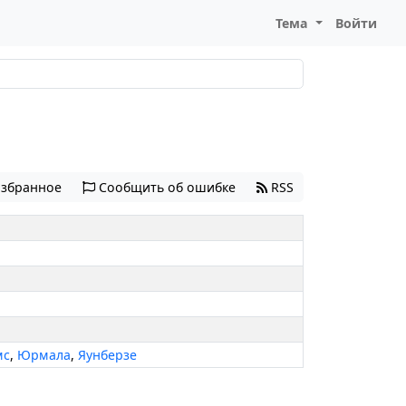
Тема
Войти
избранное
Сообщить об ошибке
RSS
мс
,
Юрмала
,
Яунберзе