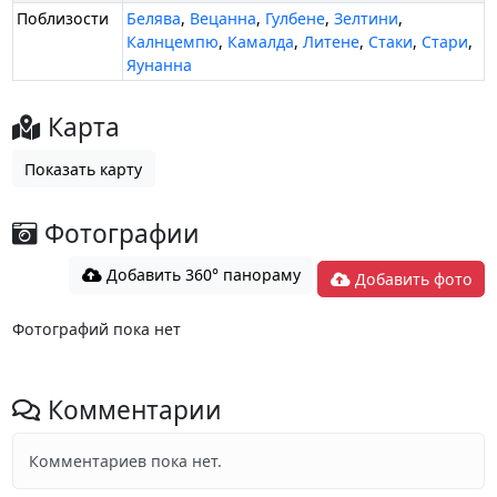
Поблизости
Белява
,
Вецанна
,
Гулбене
,
Зелтини
,
Калнцемпю
,
Камалда
,
Литене
,
Стаки
,
Стари
,
Яунанна
Карта
Показать карту
Фотографии
Добавить 360° панораму
Добавить фото
Фотографий пока нет
Комментарии
Комментариев пока нет.