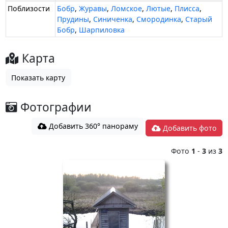
Поблизости
Бобр
,
Журавы
,
Ломское
,
Лютые
,
Плисса
,
Прудины
,
Синиченка
,
Смородинка
,
Старый
Бобр
,
Шарпиловка
Карта
Показать карту
Фотографии
Добавить 360° панораму
Добавить фото
Фото
1
-
3
из
3