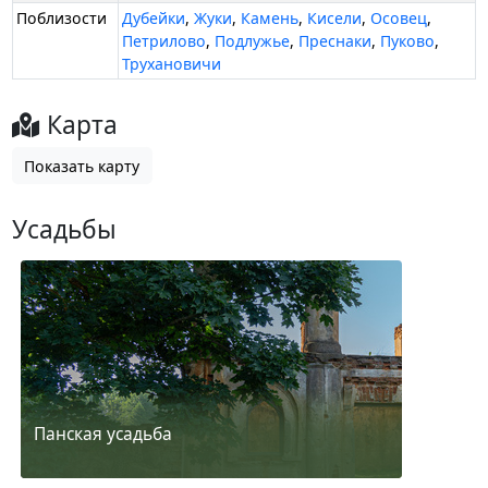
Поблизости
Дубейки
,
Жуки
,
Камень
,
Кисели
,
Осовец
,
Петрилово
,
Подлужье
,
Преснаки
,
Пуково
,
Трухановичи
Карта
Показать карту
Усадьбы
Панская усадьба