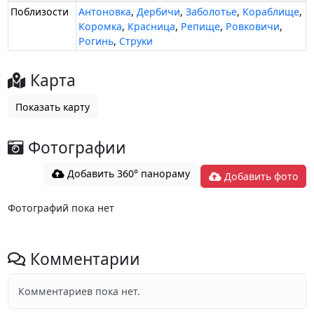
Поблизости
Антоновка
,
Дербичи
,
Заболотье
,
Кораблище
,
Коромка
,
Красница
,
Репище
,
Ровковичи
,
Рогинь
,
Струки
Карта
Показать карту
Фотографии
Добавить 360° панораму
Добавить фото
Фотографий пока нет
Комментарии
Комментариев пока нет.