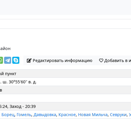
район
Редактировать информацию
Добавить в 
й пункт
. ш. 30°55'60'' в. д.
в
5:24, Заход - 20:39
,
Борец
,
Гомель
,
Давыдовка
,
Красное
,
Новая Мильча
,
Севруки
,