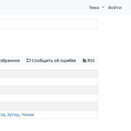
Тема
Войти
избранное
Сообщить об ошибке
RSS
Уза
,
Хутор
,
Ченки