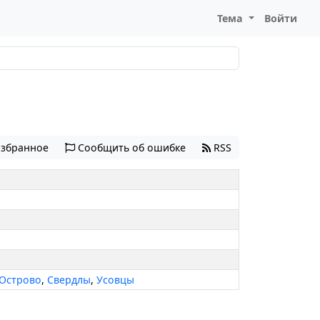
Тема
Войти
избранное
Сообщить об ошибке
RSS
Острово
,
Свердлы
,
Усовцы