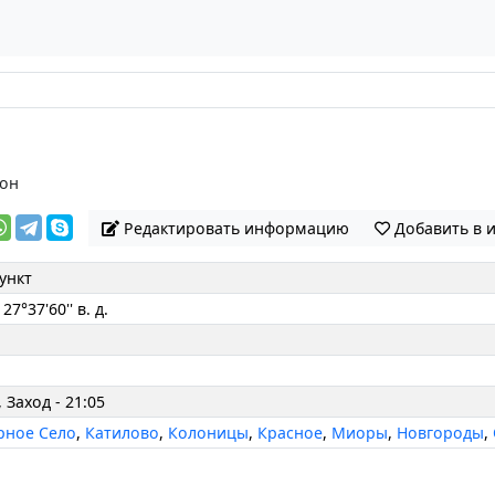
он
Редактировать информацию
Добавить в 
ункт
 27°37'60'' в. д.
, Заход - 21:05
рное Село
,
Катилово
,
Колоницы
,
Красное
,
Миоры
,
Новгороды
,