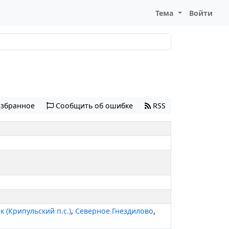
Тема
Войти
избранное
Сообщить об ошибке
RSS
к (Крипульский п.с.)
,
Северное Гнездилово
,