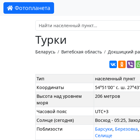
Фотопланета
Турки
Беларусь
Витебская область
Докшицкий р
Тип
населенный пункт
Координаты
54°51'00'' с. ш. 27°43'
Высота над уровнем
206 метров
моря
Часовой пояс
UTC+3
Солнце (сегодня)
Восход - 05:25, Заход
Поблизости
Барсуки
,
Березовка
Селище