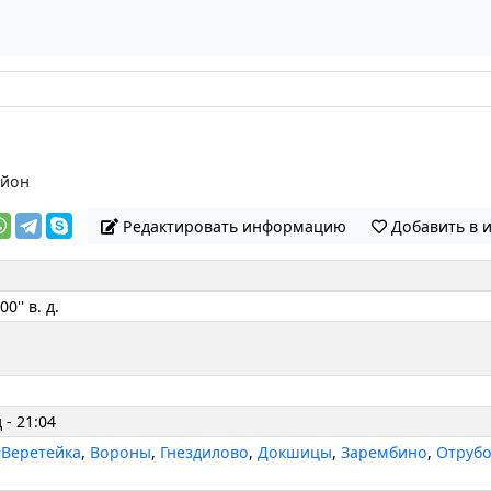
айон
Редактировать информацию
Добавить в 
00'' в. д.
 - 21:04
,
Веретейка
,
Вороны
,
Гнездилово
,
Докшицы
,
Зарембино
,
Отрубо