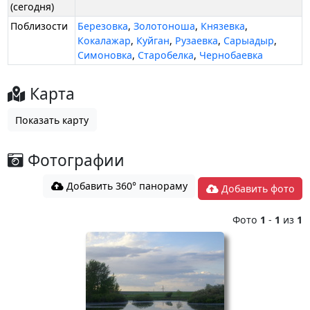
(сегодня)
Поблизости
Березовка
,
Золотоноша
,
Князевка
,
Кокалажар
,
Куйган
,
Рузаевка
,
Сарыадыр
,
Симоновка
,
Старобелка
,
Чернобаевка
Карта
Показать карту
Фотографии
Добавить 360° панораму
Добавить фото
Фото
1
-
1
из
1