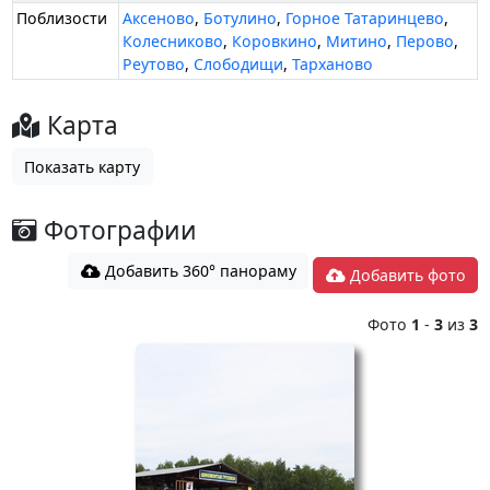
Поблизости
Аксеново
,
Ботулино
,
Горное Татаринцево
,
Колесниково
,
Коровкино
,
Митино
,
Перово
,
Реутово
,
Слободищи
,
Тарханово
Карта
Показать карту
Фотографии
Добавить 360° панораму
Добавить фото
Фото
1
-
3
из
3