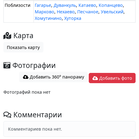
Поблизости
Гагарье
,
Дуванкуль
,
Катаево
,
Копанцево
,
Марково
,
Нехаево
,
Песчаное
,
Увельский
,
Хомутинино
,
Хуторка
Карта
Показать карту
Фотографии
Добавить 360° панораму
Добавить фото
Фотографий пока нет
Комментарии
Комментариев пока нет.