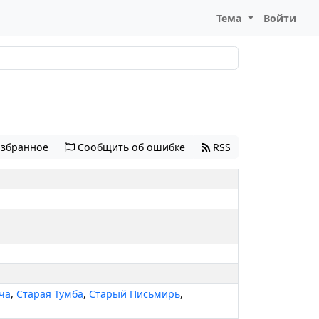
Тема
Войти
избранное
Сообщить об ошибке
RSS
ча
,
Старая Тумба
,
Старый Письмирь
,