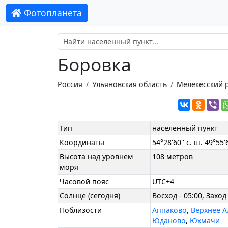
Фотопланета
Боровка
Россия
Ульяновская область
Мелекесский 
Тип
населенный пункт
Координаты
54°28'60'' с. ш. 49°55'6
Высота над уровнем
108 метров
моря
Часовой пояс
UTC+4
Солнце (сегодня)
Восход - 05:00, Заход 
Поблизости
Аппаково
,
Верхнее 
Юданово
,
Юхмачи