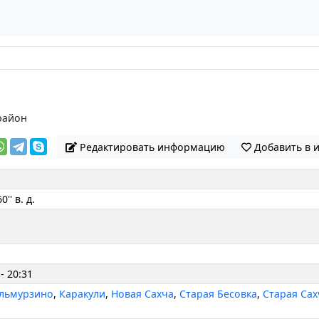
район
Редактировать информацию
Добавить в 
0'' в. д.
- 20:31
Альмурзино
,
Каракули
,
Новая Сахча
,
Старая Бесовка
,
Старая Сах