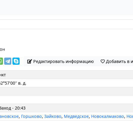
он
Редактировать информацию
Добавить в 
нкт
2°57'00'' в. д.
Заход - 20:43
ановское
,
Горшково
,
Зайково
,
Медведское
,
Новокалмаково
,
Но