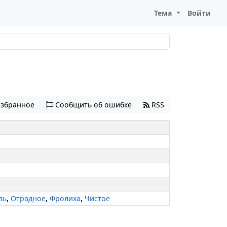
Тема
Войти
избранное
Сообщить об ошибке
RSS
вь
,
Отрадное
,
Фролиха
,
Чистое