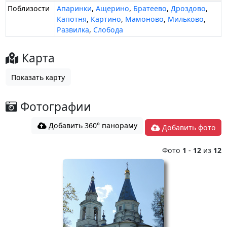
Поблизости
Апаринки
,
Ащерино
,
Братеево
,
Дроздово
,
Капотня
,
Картино
,
Мамоново
,
Мильково
,
Развилка
,
Слобода
Карта
Показать карту
Фотографии
Добавить 360° панораму
Добавить фото
Фото
1
-
12
из
12