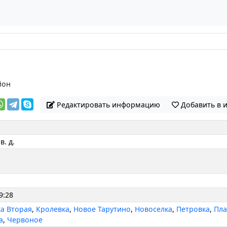
йон
Редактировать информацию
Добавить в 
в. д.
9:28
а Вторая
,
Кролевка
,
Новое Тарутино
,
Новоселка
,
Петровка
,
Пла
а
,
Червоное