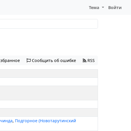
Тема
Войти
избранное
Сообщить об ошибке
RSS
чинда
,
Подгорное (Новотарутинский