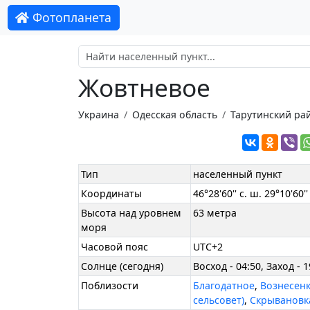
Фотопланета
Жовтневое
Украина
Одесская область
Тарутинский ра
Тип
населенный пункт
Координаты
46°28'60'' с. ш. 29°10'60'' 
Высота над уровнем
63 метра
моря
Часовой пояс
UTC+2
Солнце (сегодня)
Восход - 04:50, Заход - 1
Поблизости
Благодатное
,
Вознесенк
сельсовет)
,
Скрывановк