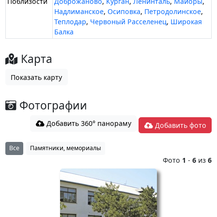
Поблизости
Доброжаново
,
Курган
,
Ленинталь
,
Майоры
,
Надлиманское
,
Осиповка
,
Петродолинское
,
Теплодар
,
Червоный Расселенец
,
Широкая
Балка
Карта
Показать карту
Фотографии
Добавить 360° панораму
Добавить фото
Все
Памятники, мемориалы
Фото
1
-
6
из
6