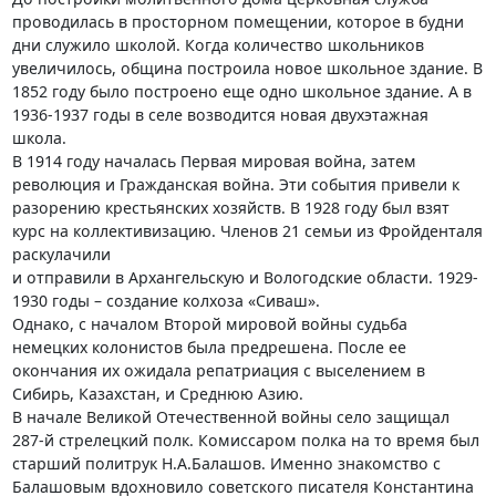
проводилась в просторном помещении, которое в будни
дни служило школой. Когда количество школьников
увеличилось, община построила новое школьное здание. В
1852 году было построено еще одно школьное здание. А в
1936-1937 годы в селе возводится новая двухэтажная
школа.
В 1914 году началась Первая мировая война, затем
революция и Гражданская война. Эти события привели к
разорению крестьянских хозяйств. В 1928 году был взят
курс на коллективизацию. Членов 21 семьи из Фройденталя
раскулачили
и отправили в Архангельскую и Вологодские области. 1929-
1930 годы – создание колхоза «Сиваш».
Однако, с началом Второй мировой войны судьба
немецких колонистов была предрешена. После ее
окончания их ожидала репатриация с выселением в
Сибирь, Казахстан, и Среднюю Азию.
В начале Великой Отечественной войны село защищал
287-й стрелецкий полк. Комиссаром полка на то время был
старший политрук Н.А.Балашов. Именно знакомство с
Балашовым вдохновило советского писателя Константина