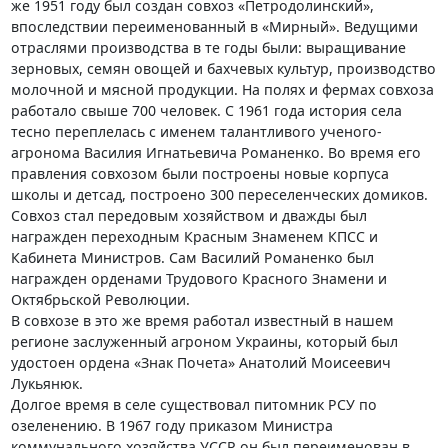
же 1951 году был создан совхоз «Петродолинский»,
впоследствии переименованный в «Мирный». Ведущими
отраслями производства в те годы были: выращивание
зерновых, семян овощей и бахчевых культур, производство
молочной и мясной продукции. На полях и фермах совхоза
работало свыше 700 человек. С 1961 года история села
тесно переплелась с именем талантливого ученого-
агронома Василия Игнатьевича Романенко. Во время его
правления совхозом были построены новые корпуса
школы и детсад, построено 300 переселенческих домиков.
Совхоз стал передовым хозяйством и дважды был
награжден переходным Красным Знаменем КПСС и
Кабинета Министров. Сам Василий Романенко был
награжден орденами Трудового Красного Знамени и
Октябрьской Революции.
В совхозе в это же время работал известный в нашем
регионе заслуженный агроном Украины, который был
удостоен ордена «Знак Почета» Анатолий Моисеевич
Лукьянюк.
Долгое время в селе существовал питомник РСУ по
озеленению. В 1967 году приказом Министра
коммунального хозяйства УССР он был переименован в