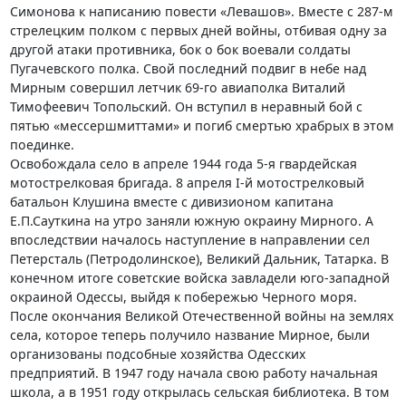
Симонова к написанию повести «Левашов». Вместе с 287-м
стрелецким полком с первых дней войны, отбивая одну за
другой атаки противника, бок о бок воевали солдаты
Пугачевского полка. Свой последний подвиг в небе над
Мирным совершил летчик 69-го авиаполка Виталий
Тимофеевич Топольский. Он вступил в неравный бой с
пятью «мессершмиттами» и погиб смертью храбрых в этом
поединке.
Освобождала село в апреле 1944 года 5-я гвардейская
мотострелковая бригада. 8 апреля I-й мотострелковый
батальон Клушина вместе с дивизионом капитана
Е.П.Сауткина на утро заняли южную окраину Мирного. А
впоследствии началось наступление в направлении сел
Петерсталь (Петродолинское), Великий Дальник, Татарка. В
конечном итоге советские войска завладели юго-западной
окраиной Одессы, выйдя к побережью Черного моря.
После окончания Великой Отечественной войны на землях
села, которое теперь получило название Мирное, были
организованы подсобные хозяйства Одесских
предприятий. В 1947 году начала свою работу начальная
школа, а в 1951 году открылась сельская библиотека. В том