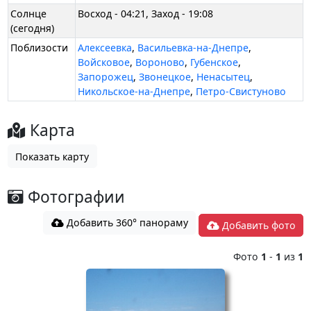
Солнце
Восход - 04:21, Заход - 19:08
(сегодня)
Поблизости
Алексеевка
,
Васильевка-на-Днепре
,
Войсковое
,
Вороново
,
Губенское
,
Запорожец
,
Звонецкое
,
Ненасытец
,
Никольское-на-Днепре
,
Петро-Свистуново
Карта
Показать карту
Фотографии
Добавить 360° панораму
Добавить фото
Фото
1
-
1
из
1