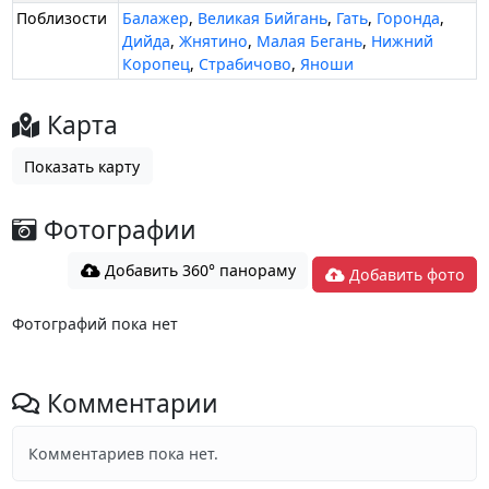
Поблизости
Балажер
,
Великая Бийгань
,
Гать
,
Горонда
,
Дийда
,
Жнятино
,
Малая Бегань
,
Нижний
Коропец
,
Страбичово
,
Яноши
Карта
Показать карту
Фотографии
Добавить 360° панораму
Добавить фото
Фотографий пока нет
Комментарии
Комментариев пока нет.