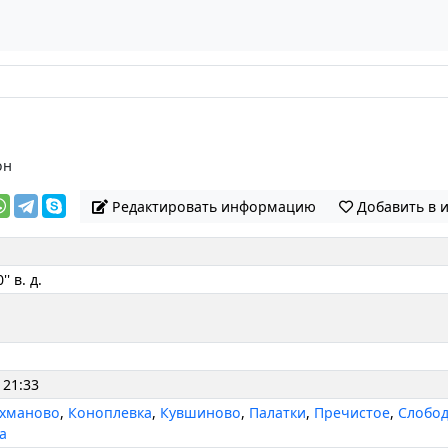
он
Редактировать информацию
Добавить в 
'' в. д.
 21:33
хманово
,
Коноплевка
,
Кувшиново
,
Палатки
,
Пречистое
,
Слобод
а