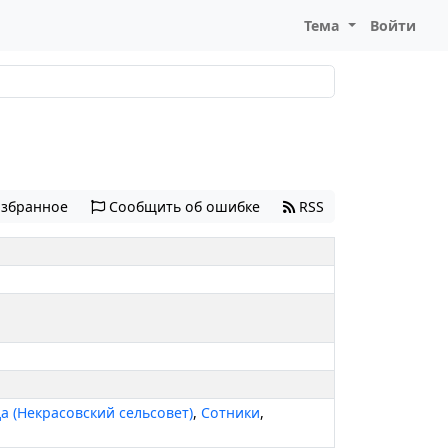
Тема
Войти
избранное
Сообщить об ошибке
RSS
а (Некрасовский сельсовет)
,
Сотники
,