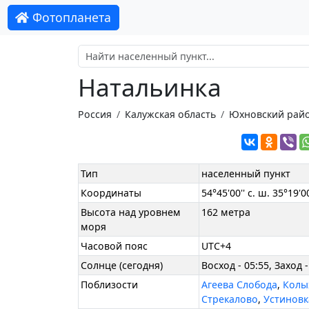
Фотопланета
Натальинка
Россия
Калужская область
Юхновский рай
Тип
населенный пункт
Координаты
54°45'00'' с. ш. 35°19'00
Высота над уровнем
162 метра
моря
Часовой пояс
UTC+4
Солнце (сегодня)
Восход - 05:55, Заход -
Поблизости
Агеева Слобода
,
Колы
Стрекалово
,
Устиновк