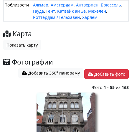
Поблизости
Алкмар
,
Амстердам
,
Антверпен
,
Брюссель
,
Гауда
,
Гент
,
Катвейк ан Зе
,
Мехелен
,
Роттердам / Гельхавен
,
Харлем
Карта
Показать карту
Фотографии
Добавить 360° панораму
Добавить фото
Фото
1
-
55
из
163