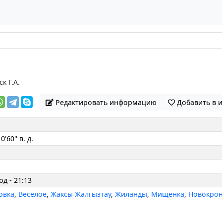
к Г.А.
Редактировать информацию
Добавить в 
0'60'' в. д.
од - 21:13
овка
,
Веселое
,
Жаксы Жалгызтау
,
Жиланды
,
Мищенка
,
Новокро