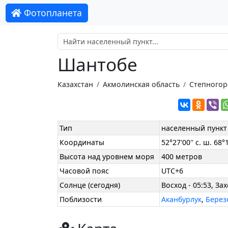
Фотопланета
Шантобе
Казахстан
Акмолинская область
Степногорс
Тип
населенный пункт
Координаты
52°27'00'' с. ш. 68°1
Высота над уровнем моря
400 метров
Часовой пояс
UTC+6
Солнце (сегодня)
Восход - 05:53, Зах
Поблизости
Аканбурлук
,
Берез