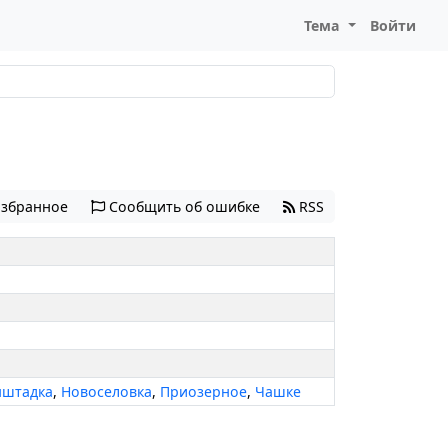
Тема
Войти
избранное
Сообщить об ошибке
RSS
нштадка
,
Новоселовка
,
Приозерное
,
Чашке