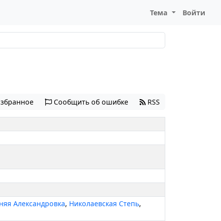
Тема
Войти
избранное
Сообщить об ошибке
RSS
няя Александровка
,
Николаевская Степь
,