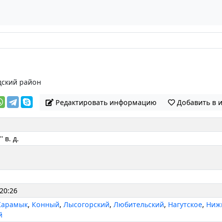
ский район
Редактировать информацию
Добавить в 
' в. д.
 20:26
Карамык
,
Конный
,
Лысогорский
,
Любительский
,
Нагутское
,
Ниж
й