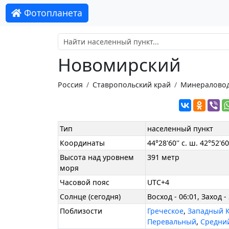
Фотопланета
Новомирский
Россия
Ставропольский край
Минераловод
Тип
населенный пункт
Координаты
44°28'60'' с. ш. 42°52'60'
Высота над уровнем
391 метр
моря
Часовой пояс
UTC+4
Солнце (сегодня)
Восход - 06:01, Заход -
Поблизости
Греческое
,
Западный 
Перевальный
,
Средни