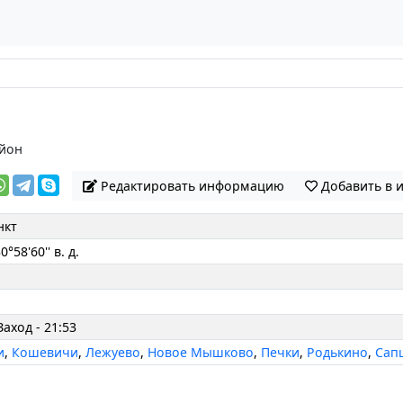
айон
Редактировать информацию
Добавить в 
нкт
0°58'60'' в. д.
Заход - 21:53
и
,
Кошевичи
,
Лежуево
,
Новое Мышково
,
Печки
,
Родькино
,
Сап