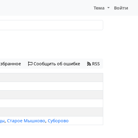
Тема
Войти
избранное
Сообщить об ошибке
RSS
цы
,
Старое Мышково
,
Суборово