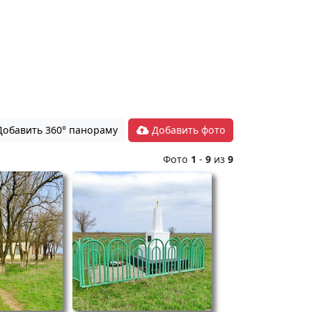
обавить 360° панораму
Добавить фото
Фото
1
-
9
из
9