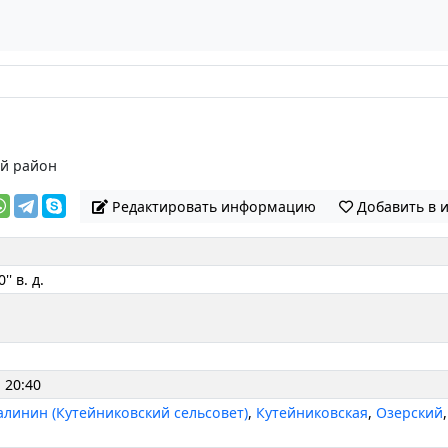
й район
Редактировать информацию
Добавить в 
'' в. д.
- 20:40
алинин (Кутейниковский сельсовет)
,
Кутейниковская
,
Озерский