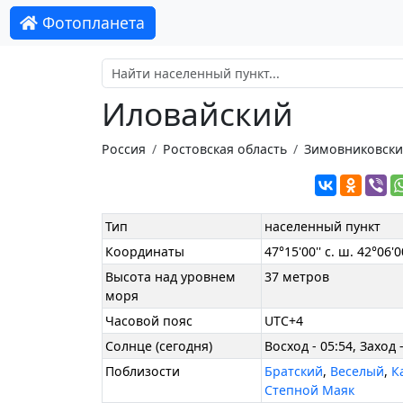
Фотопланета
Иловайский
Россия
Ростовская область
Зимовниковски
Тип
населенный пункт
Координаты
47°15'00'' с. ш. 42°06'00
Высота над уровнем
37 метров
моря
Часовой пояс
UTC+4
Солнце (сегодня)
Восход - 05:54, Заход 
Поблизости
Братский
,
Веселый
,
К
Степной Маяк