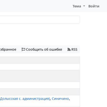
Тема
Войти
избранное
Сообщить об ошибке
RSS
-Долысская с. администрация)
,
Синичино
,