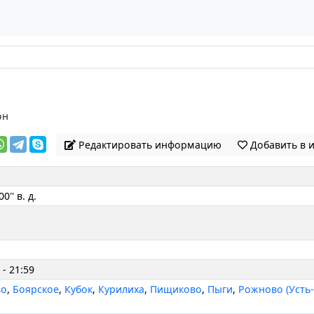
он
Редактировать информацию
Добавить в 
0'' в. д.
 - 21:59
во
,
Боярское
,
Кубок
,
Курилиха
,
Пищиково
,
Пыги
,
Рожново (Усть