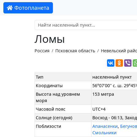
Фотопланета
Ломы
Россия
Псковская область
Невельский рай
Тип
населенный пункт
Координаты
56°07'00'' с. ш. 29°45'0
Высота над уровнем
153 метра
моря
Часовой пояс
UTC+4
Солнце (сегодня)
Восход - 06:13, Заход
Поблизости
Апанасенки
,
Бегуно
Смольники