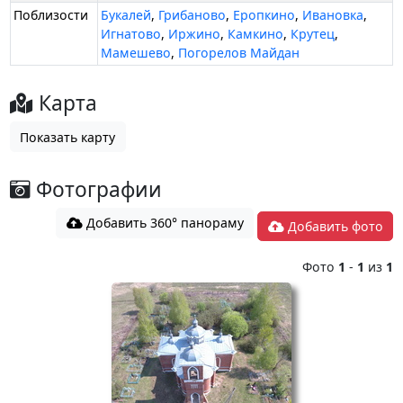
Поблизости
Букалей
,
Грибаново
,
Еропкино
,
Ивановка
,
Игнатово
,
Иржино
,
Камкино
,
Крутец
,
Мамешево
,
Погорелов Майдан
Карта
Показать карту
Фотографии
Добавить 360° панораму
Добавить фото
Фото
1
-
1
из
1