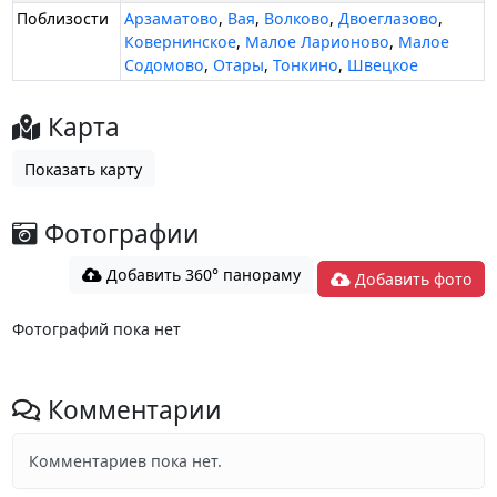
Поблизости
Арзаматово
,
Вая
,
Волково
,
Двоеглазово
,
Ковернинское
,
Малое Ларионово
,
Малое
Содомово
,
Отары
,
Тонкино
,
Швецкое
Карта
Показать карту
Фотографии
Добавить 360° панораму
Добавить фото
Фотографий пока нет
Комментарии
Комментариев пока нет.