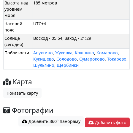
Высота над
185 метров
уровнем
моря
Часовой
UTC+4
пояс
Солнце
Восход - 05:54, Заход - 21:29
(сегодня)
Поблизости
Апухтино
,
Жуковка
,
Кокшино
,
Комарово
,
Кукишево
,
Солодово
,
Сумароково
,
Токарево
,
Шульгино
,
Щербинки
Карта
Показать карту
Фотографии
Добавить 360° панораму
Добавить фото