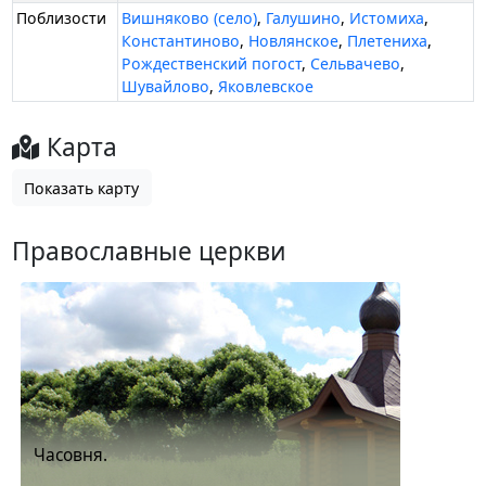
Поблизости
Вишняково (село)
,
Галушино
,
Истомиха
,
Константиново
,
Новлянское
,
Плетениха
,
Рождественский погост
,
Сельвачево
,
Шувайлово
,
Яковлевское
Карта
Показать карту
Православные церкви
Часовня.