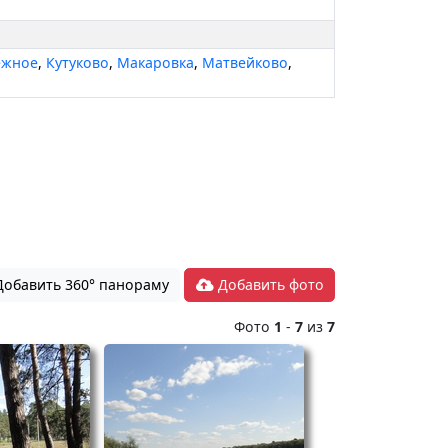
ежное
,
Кутуково
,
Макаровка
,
Матвейково
,
обавить 360° панораму
Добавить фото
Фото
1
-
7
из
7