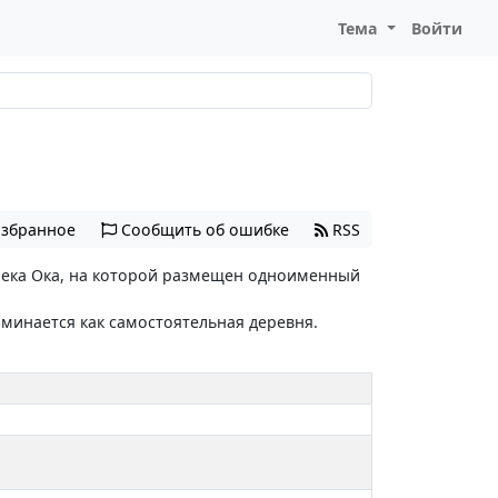
Тема
Войти
избранное
Сообщить об ошибке
RSS
 река Ока, на которой размещен одноименный
оминается как самостоятельная деревня.