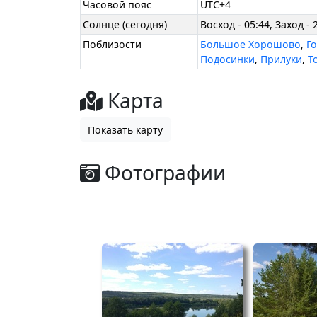
Часовой пояс
UTC+4
Солнце (сегодня)
Восход - 05:44, Заход - 
Поблизости
Большое Хорошово
,
Г
Подосинки
,
Прилуки
,
Т
Карта
Показать карту
Фотографии