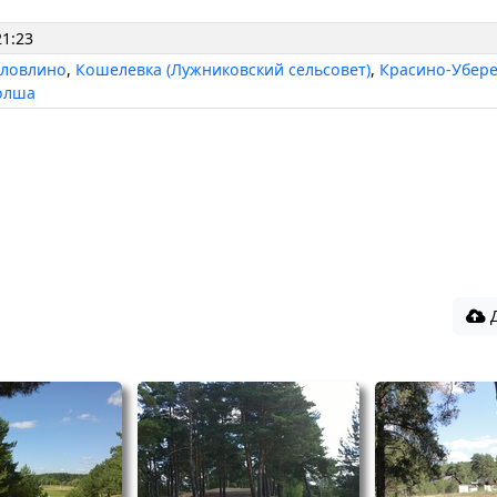
21:23
оловлино
,
Кошелевка (Лужниковский сельсовет)
,
Красино-Убер
олша
Д