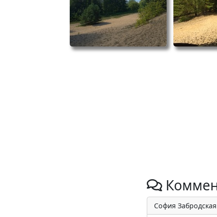
Коммен
София Забродска