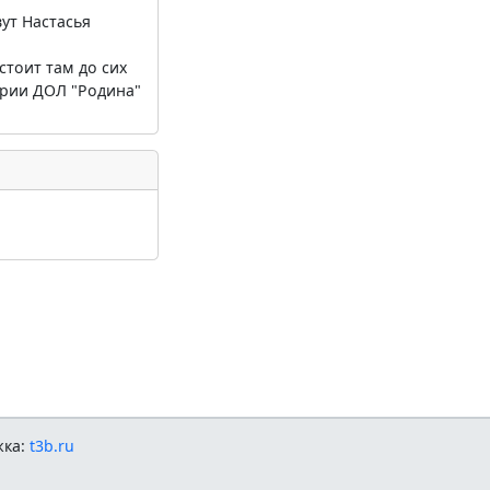
ут Настасья
тоит там до сих
ории ДОЛ "Родина"
жка:
t3b.ru