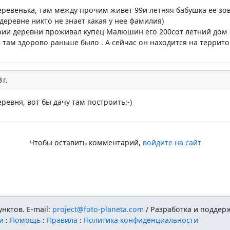
еревенька, там между прочим живет 99и летняя бабушка ее зов
 деревне никто не знает какая у нее фамилия)
рии деревни проживал купец Малюшин его 200сот летний дом с
а там здорово раньше было . А сейчас он находится на террит
 г.
ревня, вот бы дачу там построить:-)
Чтобы оставить комментарий,
войдите на сайт
нктов. E-mail:
project@foto-planeta.com
/ Разработка и поддер
и
:
Помощь
:
Правила
:
Политика конфиденциальности