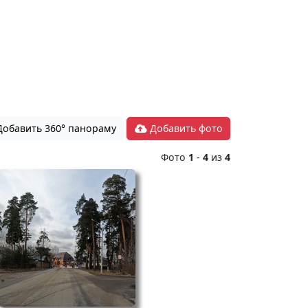
обавить 360° панораму
Добавить фото
Фото
1
-
4
из
4