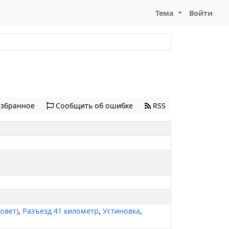
Тема
Войти
избранное
Сообщить об ошибке
RSS
овет)
,
Разъезд 41 километр
,
Устиновка
,