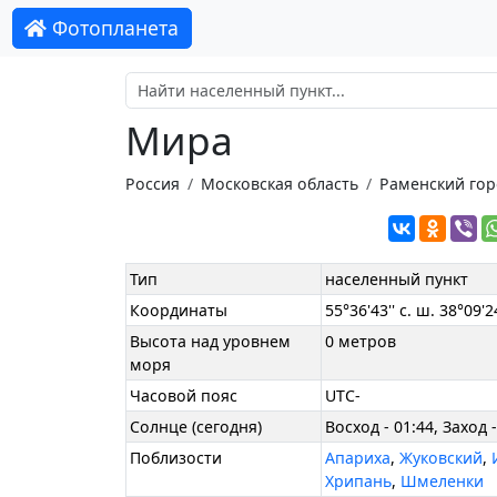
Фотопланета
Мира
Россия
Московская область
Раменский гор
Тип
населенный пункт
Координаты
55°36'43'' с. ш. 38°09'24
Высота над уровнем
0 метров
моря
Часовой пояс
UTC-
Солнце (сегодня)
Восход - 01:44, Заход -
Поблизости
Апариха
,
Жуковский
,
Хрипань
,
Шмеленки