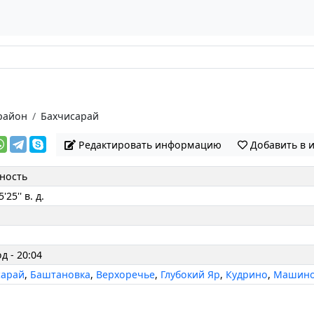
район
Бахчисарай
Редактировать информацию
Добавить в 
ность
'25'' в. д.
д - 20:04
сарай
,
Баштановка
,
Верхоречье
,
Глубокий Яр
,
Кудрино
,
Машин