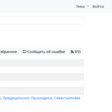
Тема
Войти
избранное
Сообщить об ошибке
RSS
о
,
Предущельное
,
Прохладное
,
Севастьяновка