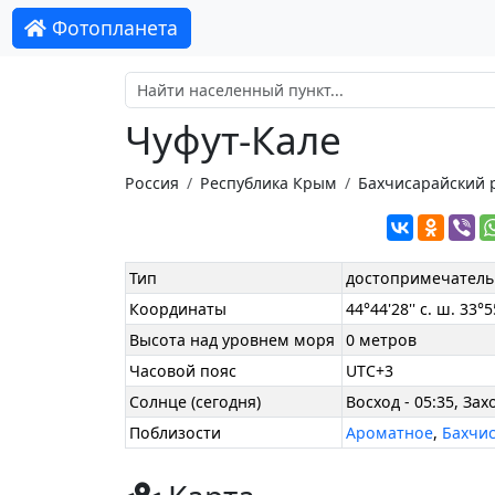
Фотопланета
Чуфут-Кале
Россия
Республика Крым
Бахчисарайский 
Тип
достопримечатель
Координаты
44°44'28'' с. ш. 33°55
Высота над уровнем моря
0 метров
Часовой пояс
UTC+3
Солнце (сегодня)
Восход - 05:35, Захо
Поблизости
Ароматное
,
Бахчи