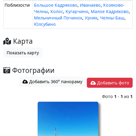
Поблизости
Большое Кадряково
,
Иванаево
,
Козяково-
Челны
,
Колос
,
Кугарчино
,
Малое Кадряково
,
Мельничный Починок
,
Урняк
,
Челны-Баш
,
Юлсубино
Карта
Показать карту
Фотографии
Добавить 360° панораму
Добавить фото
Фото
1
-
1
из
1