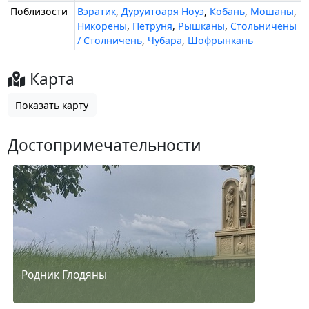
Поблизости
Вэратик
,
Дуруитоаря Ноуэ
,
Кобань
,
Мошаны
,
Никорены
,
Петруня
,
Рышканы
,
Стольничены
/ Столничень
,
Чубара
,
Шофрынкань
Карта
Показать карту
Достопримечательности
Родник Глодяны