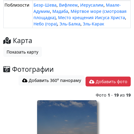
Поблизости
Беэр-Шева
,
Вифлеем
,
Иерусалим
,
Маале-
Адумим
,
Мадаба
,
Мёртвое море (смотровая
площадка)
,
Место крещения Иисуса Христа
,
Небо (гора)
,
Эль-Балка
,
Эль-Карак
Карта
Показать карту
Фотографии
Добавить 360° панораму
Добавить фото
Фото
1
-
19
из
19