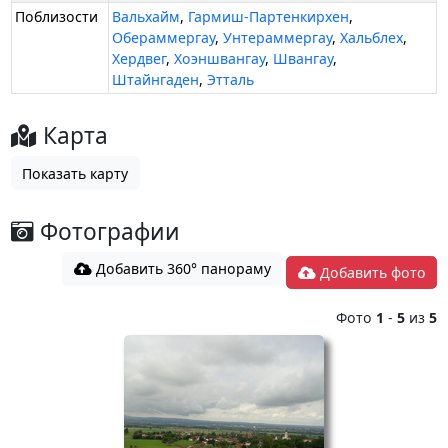
Поблизости
Вальхайм
,
Гармиш-Партенкирхен
,
Обераммергау
,
Унтераммергау
,
Хальблех
,
Хердвег
,
Хоэншвангау
,
Швангау
,
Штайнгаден
,
Этталь
Карта
Показать карту
Фотографии
Добавить 360° панораму
Добавить фото
Фото
1
-
5
из
5