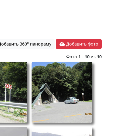
обавить 360° панораму
Добавить фото
Фото
1
-
10
из
10