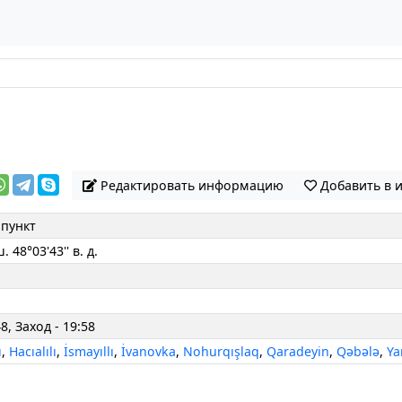
Редактировать информацию
Добавить в 
пункт
ш. 48°03'43'' в. д.
8, Заход - 19:58
ı
,
Hacıalılı
,
İsmayıllı
,
İvanovka
,
Nohurqışlaq
,
Qaradeyin
,
Qəbələ
,
Y