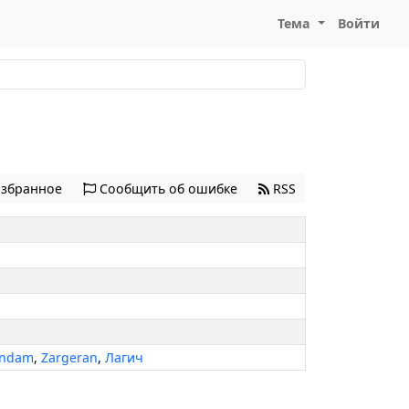
Тема
Войти
избранное
Сообщить об ошибке
RSS
andam
,
Zargeran
,
Лагич